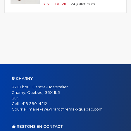
STYLE DE VIE
|
24 juillet 2026
CHARNY
9201 boul. Centre-Hospitalier
Charny, Québec, G6X 1L5
Bur.:
Cell.:
418 389-4212
Courriel:
marie-eve.girard@remax-quebec.com
RESTONS EN CONTACT