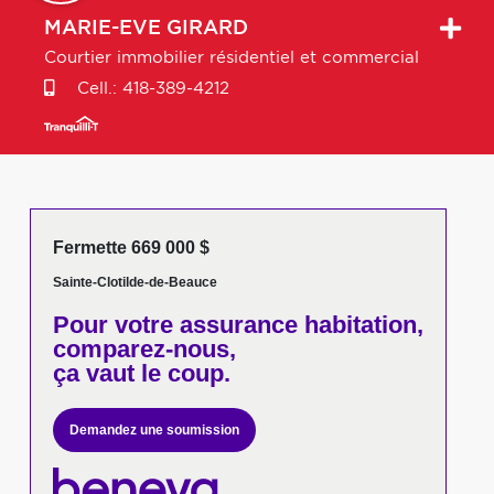
MARIE-EVE
GIRARD
Courtier immobilier résidentiel et commercial
Cell.:
418-389-4212
Fermette 669 000 $
Sainte-Clotilde-de-Beauce
Pour votre
assurance habitation,
comparez-nous,
ça vaut le coup.
Demandez une soumission